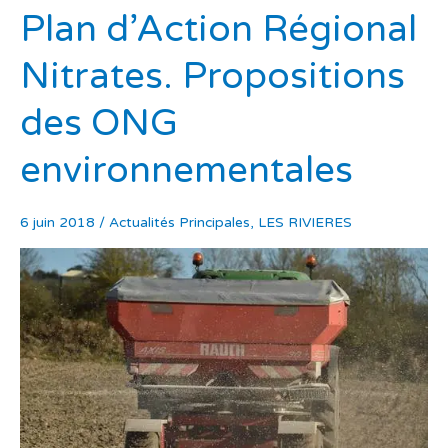
Plan d’Action Régional
Nitrates. Propositions
des ONG
environnementales
6 juin 2018
/
Actualités Principales
,
LES RIVIERES