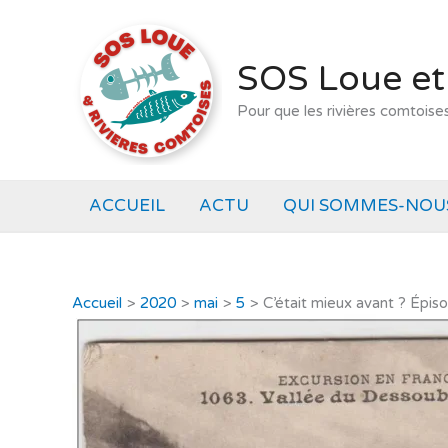
Aller
au
contenu
SOS Loue et
Pour que les rivières comtoise
ACCUEIL
ACTU
QUI SOMMES-NOUS
Accueil
2020
mai
5
C’était mieux avant ? Épis